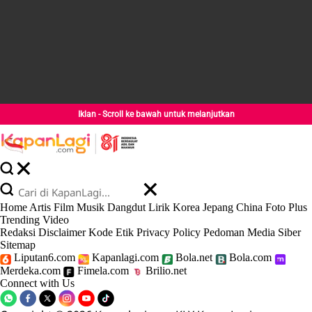
Iklan - Scroll ke bawah untuk melanjutkan
Home
Artis
Film
Musik
Dangdut
Lirik
Korea
Jepang
China
Foto
Plus
Trending
Video
Redaksi
Disclaimer
Kode Etik
Privacy Policy
Pedoman Media Siber
Sitemap
Liputan6.com
Kapanlagi.com
Bola.net
Bola.com
Merdeka.com
Fimela.com
Brilio.net
Connect with Us