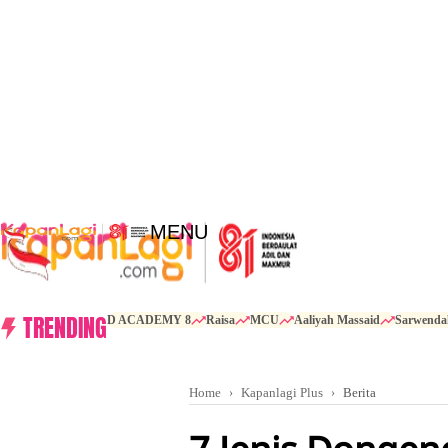
MENU
TRENDING
D ACADEMY 8
Raisa
MCU
Aaliyah Massaid
Sarwenda
Home
Kapanlagi Plus
Berita