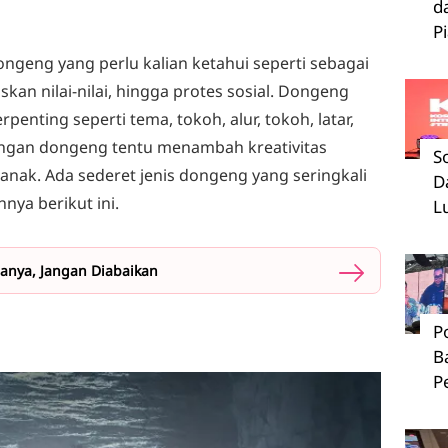
d
P
ongeng yang perlu kalian ketahui seperti sebagai
kan nilai-nilai, hingga protes sosial. Dongeng
penting seperti tema, tokoh, alur, tokoh, latar,
engan dongeng tentu menambah kreativitas
S
nak. Ada sederet jenis dongeng yang seringkali
D
nnya berikut ini.
L
anya, Jangan Diabaikan
P
B
P