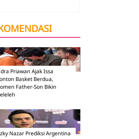
KOMENDASI
ndra Priawan Ajak Issa
onton Basket Berdua,
omen Father-Son Bikin
eleleh
izky Nazar Prediksi Argentina