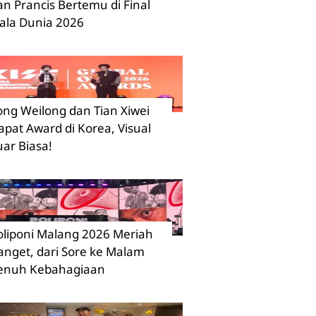
an Prancis Bertemu di Final
iala Dunia 2026
ong Weilong dan Tian Xiwei
apat Award di Korea, Visual
uar Biasa!
oliponi Malang 2026 Meriah
anget, dari Sore ke Malam
enuh Kebahagiaan