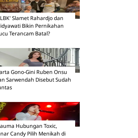
CLBK' Slamet Rahardjo dan
idyawati Bikin Pernikahan
ucu Terancam Batal?
arta Gono-Gini Ruben Onsu
an Sarwendah Disebut Sudah
untas
rauma Hubungan Toxic,
inar Candy Pilih Menikah di