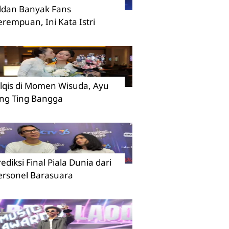
ildan Banyak Fans
erempuan, Ini Kata Istri
ilqis di Momen Wisuda, Ayu
ing Ting Bangga
rediksi Final Piala Dunia dari
ersonel Barasuara