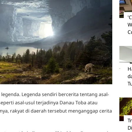
'
W
C
H
d
T
legenda. Legenda sendiri bercerita tentang asal-
eperti asal-usul terjadinya Danau Toba atau
ya, rakyat di daerah tersebut menganggap cerita
T
D