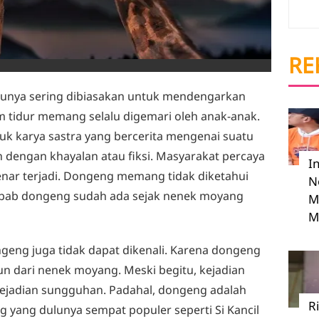
RE
ulunya sering dibiasakan untuk mendengarkan
 tidur memang selalu digemari oleh anak-anak.
k karya sastra yang bercerita mengenai suatu
h dengan khayalan atau fiksi. Masyarakat percaya
I
enar terjadi. Dongeng memang tidak diketahui
N
sebab dongeng sudah ada sejak nenek moyang
M
M
ng juga tidak dapat dikenali. Karena dongeng
un dari nenek moyang. Meski begitu, kejadian
ejadian sungguhan. Padahal, dongeng adalah
R
eng yang dulunya sempat populer seperti Si Kancil