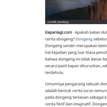
(credit: pixabay)
Kapanlagi.com
- Apakah kalian d
cerita dongeng?
Dongeng
sebelum
Dongeng sendiri merupakan bentu
hal kejadian yang luar biasa penu
bahwa dongeng ini tidak benar-b
secara pasti kapan diturunkan, 
terdahulu.
Umumnya pengarang sebuah donge
adalah bentuk cerita turun temur
pada dongeng terkesan sebagai k
cerita fiktif dan imajinatif. Dong