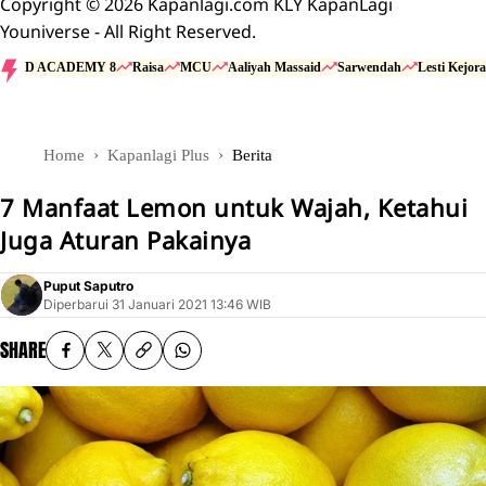
Copyright © 2026 Kapanlagi.com KLY KapanLagi
Youniverse - All Right Reserved.
D ACADEMY 8
Raisa
MCU
Aaliyah Massaid
Sarwendah
Lesti Kejora
Home
Kapanlagi Plus
Berita
7 Manfaat Lemon untuk Wajah, Ketahui
Juga Aturan Pakainya
Puput Saputro
Diperbarui
31 Januari 2021 13:46 WIB
SHARE