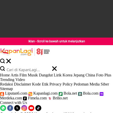
Iklan - Scroll ke bawah untuk melanjutkan
Home
Artis
Film
Musik
Dangdut
Lirik
Korea
Jepang
China
Foto
Plus
Trending
Video
Redaksi
Disclaimer
Kode Etik
Privacy Policy
Pedoman Media Siber
Sitemap
Liputan6.com
Kapanlagi.com
Bola.net
Bola.com
Merdeka.com
Fimela.com
Brilio.net
Connect with Us