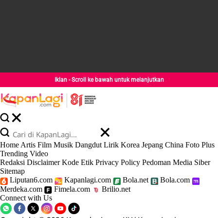
Iklan - Scroll ke bawah untuk melanjutkan
Home
Artis
Film
Musik
Dangdut
Lirik
Korea
Jepang
China
Foto
Plus
Trending
Video
Redaksi
Disclaimer
Kode Etik
Privacy Policy
Pedoman Media Siber
Sitemap
Liputan6.com
Kapanlagi.com
Bola.net
Bola.com
Merdeka.com
Fimela.com
Brilio.net
Connect with Us