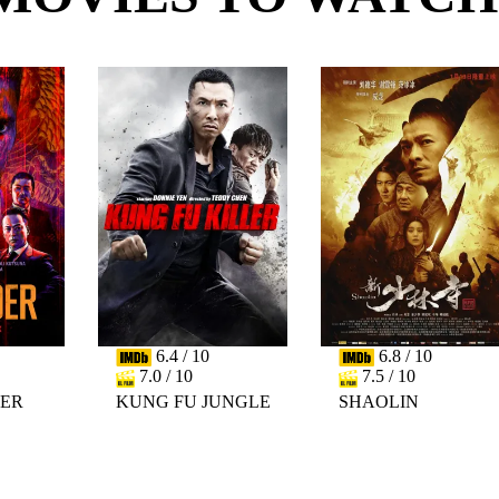
6.4 / 10
6.8 / 10
7.0 / 10
7.5 / 10
DER
KUNG FU JUNGLE
SHAOLIN