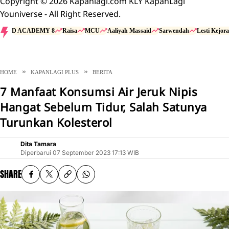
Copyright © 2026 Kapanlagi.com KLY KapanLagi
Youniverse - All Right Reserved.
D ACADEMY 8
Raisa
MCU
Aaliyah Massaid
Sarwendah
Lesti Kejora
HOME
KAPANLAGI PLUS
BERITA
7 Manfaat Konsumsi Air Jeruk Nipis
Hangat Sebelum Tidur, Salah Satunya
Turunkan Kolesterol
Dita Tamara
Diperbarui
07 September 2023 17:13 WIB
SHARE