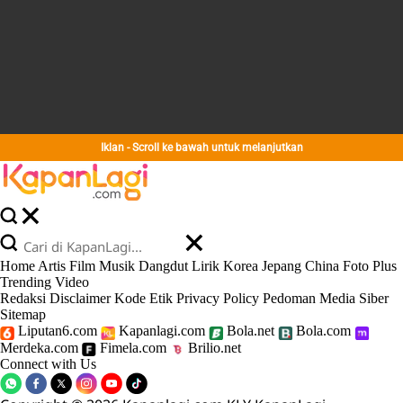
Iklan - Scroll ke bawah untuk melanjutkan
Home
Artis
Film
Musik
Dangdut
Lirik
Korea
Jepang
China
Foto
Plus
Trending
Video
Redaksi
Disclaimer
Kode Etik
Privacy Policy
Pedoman Media Siber
Sitemap
Liputan6.com
Kapanlagi.com
Bola.net
Bola.com
Merdeka.com
Fimela.com
Brilio.net
Connect with Us