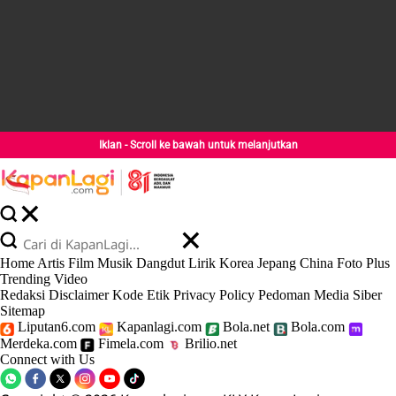
Iklan - Scroll ke bawah untuk melanjutkan
Home
Artis
Film
Musik
Dangdut
Lirik
Korea
Jepang
China
Foto
Plus
Trending
Video
Redaksi
Disclaimer
Kode Etik
Privacy Policy
Pedoman Media Siber
Sitemap
Liputan6.com
Kapanlagi.com
Bola.net
Bola.com
Merdeka.com
Fimela.com
Brilio.net
Connect with Us