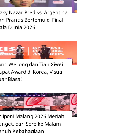
izky Nazar Prediksi Argentina
an Prancis Bertemu di Final
iala Dunia 2026
ong Weilong dan Tian Xiwei
apat Award di Korea, Visual
uar Biasa!
oliponi Malang 2026 Meriah
anget, dari Sore ke Malam
enuh Kebahagiaan