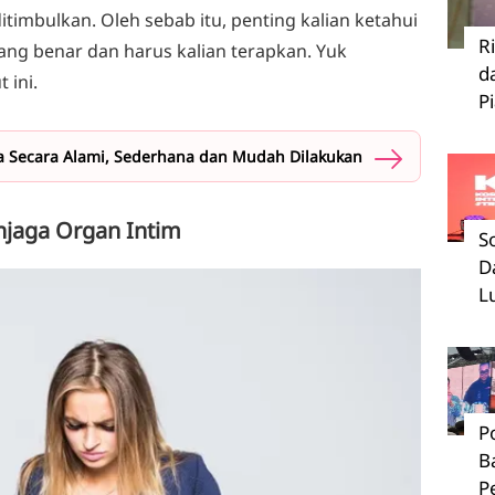
timbulkan. Oleh sebab itu, penting kalian ketahui
R
ng benar dan harus kalian terapkan. Yuk
d
 ini.
P
 Secara Alami, Sederhana dan Mudah Dilakukan
njaga Organ Intim
S
D
L
P
B
P