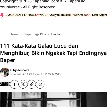
Copyright © 2026 Kapanlagi.com KLY KapanLagi
Youniverse - All Right Reserved.
D ACADEMY 8
Raisa
MCU
Aaliyah Massaid
Sarwendah
Lesti Kejora
Home
Kapanlagi Plus
Berita
111 Kata-Kata Galau Lucu dan
Menghibur, Bikin Ngakak Tapi Endingnya
Baper
Ruby Jennaira
Diperbarui
04 Oktober 2021 15:17 WIB
SHARE