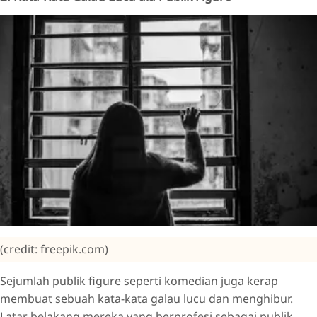
(credit: freepik.com)
Sejumlah publik figure seperti komedian juga kerap
membuat sebuah kata-kata galau lucu dan menghibur.
Latar belakang mereka yang berprofesi sebagai publik