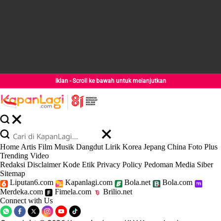
Iklan - Scroll ke bawah untuk melanjutkan
Home
Artis
Film
Musik
Dangdut
Lirik
Korea
Jepang
China
Foto
Plus
Trending
Video
Redaksi
Disclaimer
Kode Etik
Privacy Policy
Pedoman Media Siber
Sitemap
Liputan6.com
Kapanlagi.com
Bola.net
Bola.com
Merdeka.com
Fimela.com
Brilio.net
Connect with Us