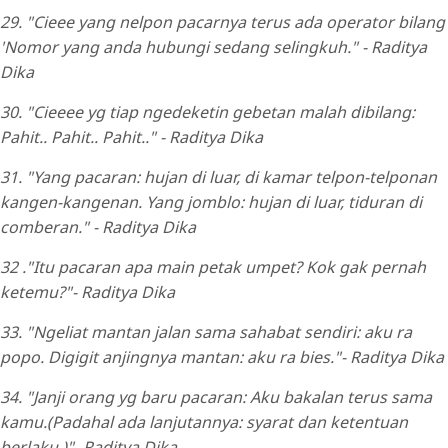
29. "Cieee yang nelpon pacarnya terus ada operator bilang
'Nomor yang anda hubungi sedang selingkuh." - Raditya
Dika
30. "Cieeee yg tiap ngedeketin gebetan malah dibilang:
Pahit.. Pahit.. Pahit.." - Raditya Dika
31. "Yang pacaran: hujan di luar, di kamar telpon-telponan
kangen-kangenan. Yang jomblo: hujan di luar, tiduran di
comberan." - Raditya Dika
32 ."Itu pacaran apa main petak umpet? Kok gak pernah
ketemu?"- Raditya Dika
33. "Ngeliat mantan jalan sama sahabat sendiri: aku ra
popo. Digigit anjingnya mantan: aku ra bies."- Raditya Dika
34. "Janji orang yg baru pacaran: Aku bakalan terus sama
kamu.(Padahal ada lanjutannya: syarat dan ketentuan
berlaku.)"- Raditya Dika