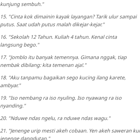
kunjung sembuh."
15. "Cinta kok dimainin kayak layangan? Tarik ulur sampai
putus. Saat udah putus malah dikejar-kejar."
16. "Sekolah 12 Tahun. Kuliah 4 tahun. Kenal cinta
langsung bego."
17. "Jomblo itu banyak temennya. Gimana nggak, tiap
nembak dibilang: kita temenan aja!."
18. "Aku tanpamu bagaikan sego kucing ilang karete,
ambyar."
19. "Iso nembang ra iso nyuling. Iso nyawang ra iso
nyanding."
20. "Nduwe ndas ngelu, ra nduwe ndas wagu."
21. "Jenenge urip mesti akeh cobaan. Yen akeh saweran kui
jenenge dangdutan."