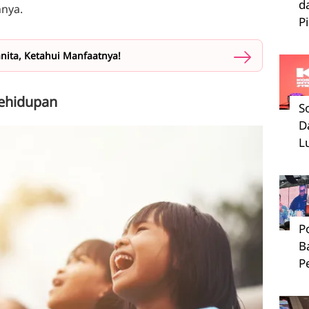
d
hnya.
P
nita, Ketahui Manfaatnya!
Kehidupan
S
D
L
P
B
P