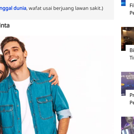
F
ggal dunia
, wafat usai berjuang lawan sakit.)
P
inta
B
T
P
P