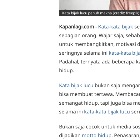
Kata bijak lucu penuh makna (credit: freepik)
Kapanlagi.com
-
Kata-kata bijak
se
sebagian orang. Wajar saja, seba
untuk membangkitkan, motivasi d
seringnya selama ini
kata-kata bij
Padahal, ternyata ada beberapa k
hidup.
Kata bijak lucu
bukan saja mengan
bisa membuat tertawa. Membacan
semangat hidup, tapi juga bisa 
selama ini
kata-kata bijak lucu
seri
Bukan saja cocok untuk media sos
dijadikan
motto hidup
. Penasaran