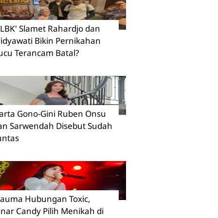
CLBK' Slamet Rahardjo dan
idyawati Bikin Pernikahan
ucu Terancam Batal?
arta Gono-Gini Ruben Onsu
an Sarwendah Disebut Sudah
untas
rauma Hubungan Toxic,
inar Candy Pilih Menikah di