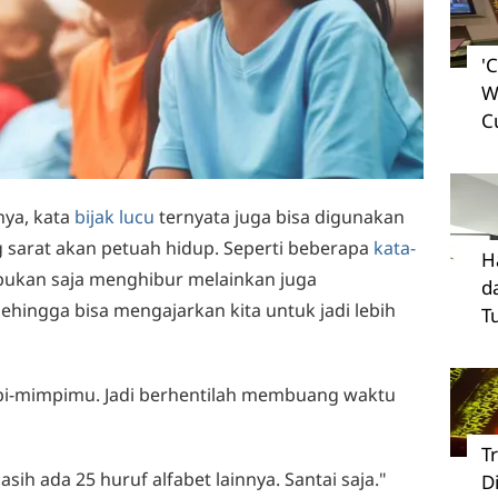
'
W
C
nya, kata
bijak lucu
ternyata juga bisa digunakan
 sarat akan petuah hidup. Seperti beberapa
kata-
H
 bukan saja menghibur melainkan juga
d
ngga bisa mengajarkan kita untuk jadi lebih
T
pi-mimpimu. Jadi berhentilah membuang waktu
T
masih ada 25 huruf alfabet lainnya. Santai saja."
D