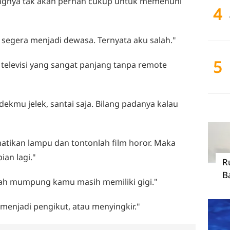
angnya tak akan pernah cukup untuk memenuhi
4
in segera menjadi dewasa. Ternyata aku salah."
5
a televisi yang sangat panjang tanpa remote
dekmu jelek, santai saja. Bilang padanya kalau
matikan lampu dan tontonlah film horor. Maka
an lagi."
R
B
mlah mumpung kamu masih memiliki gigi."
menjadi pengikut, atau menyingkir."