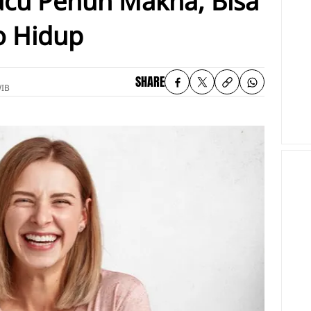
Lucu Penuh Makna, Bisa
o Hidup
SHARE
WIB