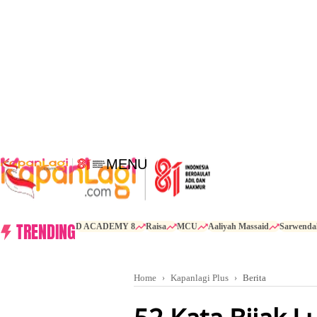
MENU
TRENDING
D ACADEMY 8
Raisa
MCU
Aaliyah Massaid
Sarwenda
Home
Kapanlagi Plus
Berita