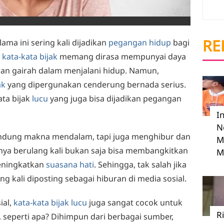
RE
lama ini sering kali dijadikan
pegangan hidup
bagi
b
kata-kata bijak
memang dirasa mempunyai daya
an gairah dalam menjalani hidup. Namun,
ak
yang dipergunakan cenderung bernada serius.
ata bijak
lucu
yang juga bisa dijadikan pegangan
I
N
dung makna mendalam, tapi juga menghibur dan
M
ya berulang kali bukan saja bisa membangkitkan
M
meningkatkan
suasana hati
. Sehingga, tak salah jika
ng kali diposting sebagai hiburan di media sosial.
ial,
kata-kata bijak lucu
juga sangat cocok untuk
R
, seperti apa? Dihimpun dari berbagai sumber,