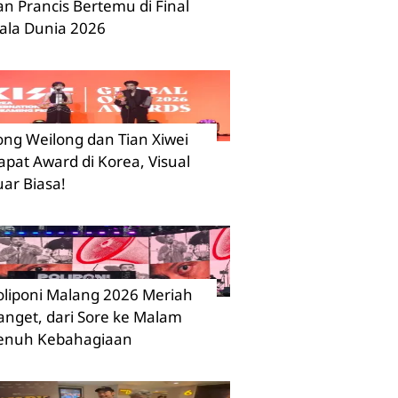
an Prancis Bertemu di Final
iala Dunia 2026
ong Weilong dan Tian Xiwei
apat Award di Korea, Visual
uar Biasa!
oliponi Malang 2026 Meriah
anget, dari Sore ke Malam
enuh Kebahagiaan