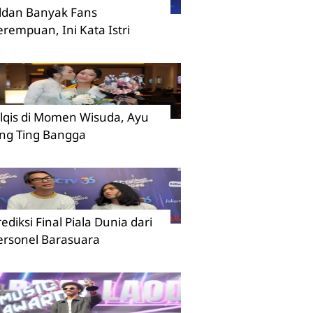
ildan Banyak Fans
erempuan, Ini Kata Istri
ilqis di Momen Wisuda, Ayu
ing Ting Bangga
rediksi Final Piala Dunia dari
ersonel Barasuara